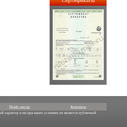
Сертификаты
строительства АПЛ 4-го и
5-го поколений.
Прайс-листы
Контакты
й характер и ни при каких условиях не является публичной