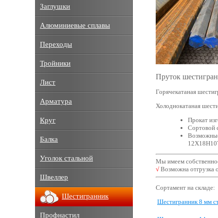
Заглушки
Алюминиевые сплавы
Переходы
Тройники
Пруток шестигран
Лист
Горячекатаная шестиг
Арматура
Холоднокатаная шести
Прокат из
Круг
Сортовой с
Возможные
Балка
12Х18Н10Т
Уголок стальной
Мы имеем собственное
√
Возможна отгрузка от
Швеллер
Сортамент на складе:
Шестигранник
Шестигранник 8 мм с
Профнастил