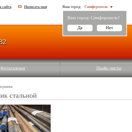
а сайта
Написать нам
Ваш город:
Симферополь
Ваш город:
Симферополь
?
Да
Нет
-82
Фотогалерея
Прайс-листы
игранник
ик стальной