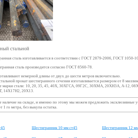
ный стальной
ранная сталь изготавливается в соответствии с ГОСТ 2879-2006, ГОСТ 1050-1
гранная сталь производится согласно ГОСТ
8560-78.
готавливают немерной длины от двух до шести метров включительно.
тальной прокат шестигранного сечения изготавливается размером от 8 миллим
 марки стали: 10, 20, 35, 45, 40Х, 30ХГСА, 09Г2С, 30ХМА, 20ХН3А, А-12, 08
, 14Х17Н2, 20Х13.
 наличие на складе, и именно по этому мы можем предложить эксклюзивные у
 1 го метра, без выкупа остатка.
т45
Шестигранник 10 мм ст45
Шестигранник 12 мм