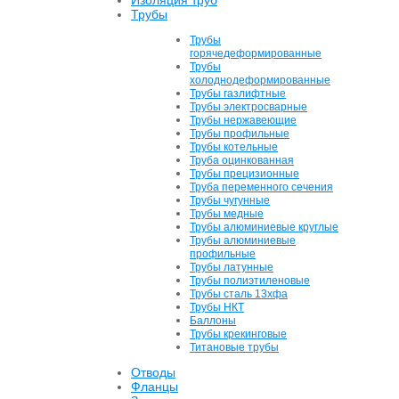
Изоляция труб
Трубы
Трубы
горячедеформированные
Трубы
холоднодеформированные
Трубы газлифтные
Трубы электросварные
Трубы нержавеющие
Трубы профильные
Трубы котельные
Труба оцинкованная
Трубы прецизионные
Труба переменного сечения
Трубы чугунные
Трубы медные
Трубы алюминиевые круглые
Трубы алюминиевые
профильные
Трубы латунные
Трубы полиэтиленовые
Трубы сталь 13хфа
Трубы НКТ
Баллоны
Трубы крекинговые
Титановые трубы
Отводы
Фланцы