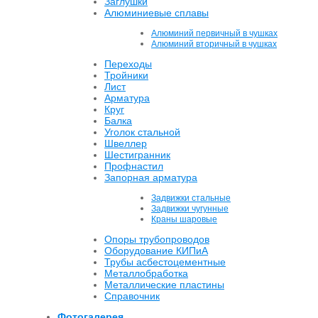
Заглушки
Алюминиевые сплавы
Алюминий первичный в чушках
Алюминий вторичный в чушках
Переходы
Тройники
Лист
Арматура
Круг
Балка
Уголок стальной
Швеллер
Шестигранник
Профнастил
Запорная арматура
Задвижки стальные
Задвижки чугунные
Краны шаровые
Опоры трубопроводов
Оборудование КИПиА
Трубы асбестоцементные
Металлобработка
Металлические пластины
Справочник
Фотогалерея