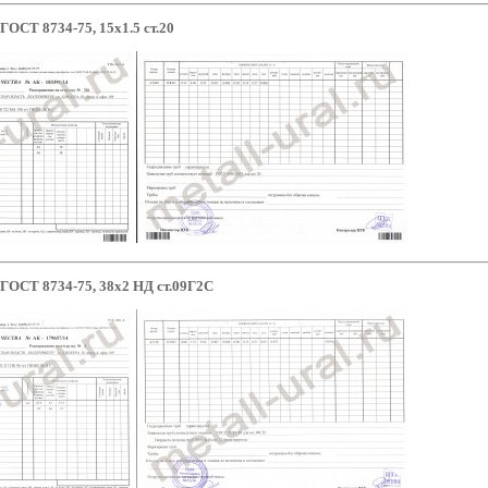
ГОСТ 8734-75, 15х1.5 ст.20
 ГОСТ 8734-75, 38х2 НД ст.09Г2С