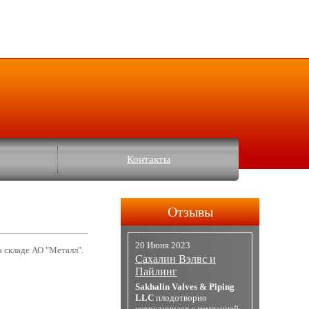
Контакты
Отзывы
20 Июня 2023
 складе АО "Металл".
Сахалин Вэлвс и
Пайлинг
Sakhalin Valves & Piping
LLC
плодотворно
сотрудничает с компанией