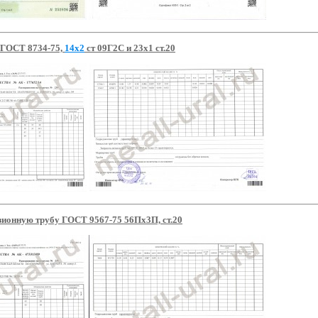
 ГОСТ 8734-75,
14х2
ст 09Г2С и 23х1 ст.20
зионную трубу ГОСТ 9567-75 56Пх3П, ст.20