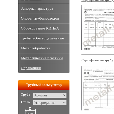
Запорная арматура
Опоры трубопроводов
Оборудование КИПиА
Трубы асбестоцементные
Металлобработка
Металлические пластины
Сертификат на трубу
Справочник
Трубный калькулятор
Труба
Сталь