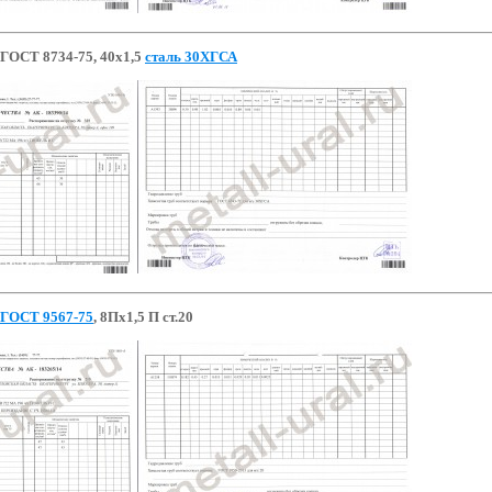
 ГОСТ 8734-75, 40х1,5
сталь 30ХГСА
ГОСТ 9567-75
, 8Пх1,5 П ст.20