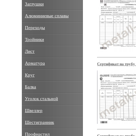
Заглушки
Алюминиевые сплавы
Переходы
Тройники
Лист
Арматура
Сертификат на трубу
Круг
Балка
Уголок стальной
Швеллер
Шестигранник
Профнастил
Сертификат на трубу