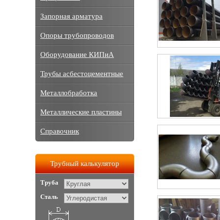
Запорная арматура
Опоры трубопроводов
Оборудование КИПиА
Трубы асбестоцементные
Металлобработка
Металлические пластины
Справочник
Трубный калькулятор
Труба
Сталь