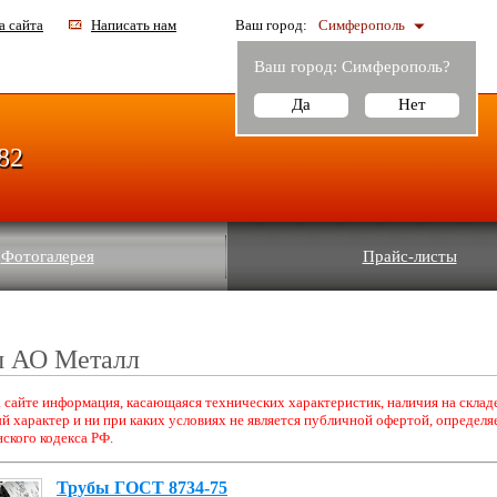
а сайта
Написать нам
Ваш город:
Симферополь
Ваш город:
Симферополь
?
Да
Нет
-82
Фотогалерея
Прайс-листы
ы АО Металл
 сайте информация, касающаяся технических характеристик, наличия на складе
 характер и ни при каких условиях не является публичной офертой, определ
ского кодекса РФ.
Трубы ГОСТ 8734-75