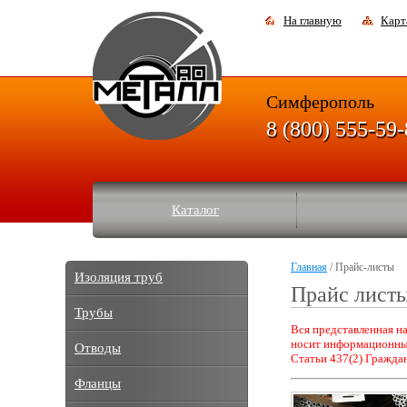
На главную
Карт
Симферополь
8 (800) 555-59
Каталог
Главная
/ Прайс-листы
Изоляция труб
Прайс лист
Трубы
Вся представленная на
носит информационный
Отводы
Статьи 437(2) Граждан
Фланцы