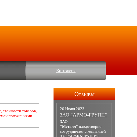
Контакты
Отзывы
20 Июня 2023
, стоимости товаров,
ЗАО "АРМО-ГРУПП"
яемой положениями
ЗАО
"Металл"
плодотворно
сотрудничает с компанией
ЗАО "АРМО-ГРУПП" с